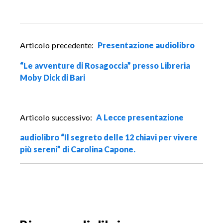
N
Articolo precedente:
Presentazione audiolibro
a
v
“Le avventure di Rosagoccia” presso Libreria
i
Moby Dick di Bari
g
a
z
Articolo successivo:
A Lecce presentazione
i
o
audiolibro “Il segreto delle 12 chiavi per vivere
n
più sereni” di Carolina Capone.
e
a
r
t
i
c