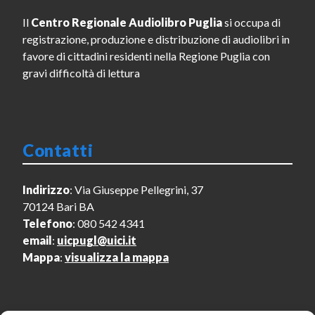
Il
Centro Regionale Audiolibro Puglia
si occupa di
registrazione, produzione e distribuzione di audiolibri in
favore di cittadini residenti nella Regione Puglia con
gravi difficoltà di lettura
Contatti
Indirizzo
: Via Giuseppe Pellegrini, 37
70124 Bari BA
Telefono
: 080 542 4341
email
:
uicpugl@uici.it
Mappa
:
visualizza la mappa