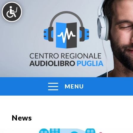
Vai
al
contenuto
AUDIOLIBRO
Centro
Regionale
PUGLIA
Audiolibro
Puglia
MENU
News