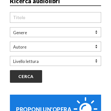
Ricerca audiolibri
o
l
Titolo
o
Genere
Autore
Livello
PROPONI UN’OPERA