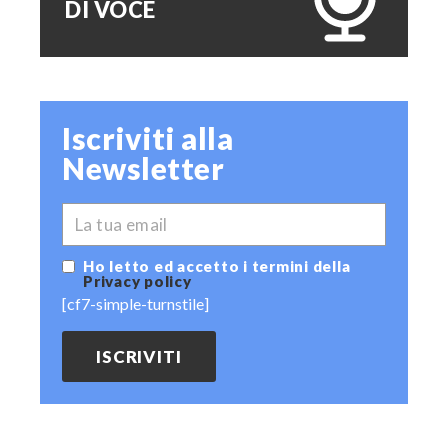
DI VOCE
Iscriviti alla
Newsletter
*
EMAIL
Ho letto ed accetto i termini della
Privacy policy
[cf7-simple-turnstile]