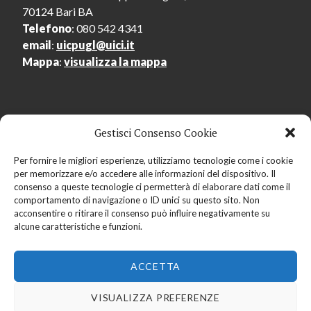
70124 Bari BA
Telefono
: 080 542 4341
email
:
uicpugl@uici.it
Mappa
:
visualizza la mappa
Gestisci Consenso Cookie
Menu Utente
Per fornire le migliori esperienze, utilizziamo tecnologie come i cookie
per memorizzare e/o accedere alle informazioni del dispositivo. Il
Accedi
consenso a queste tecnologie ci permetterà di elaborare dati come il
Registrati
comportamento di navigazione o ID unici su questo sito. Non
acconsentire o ritirare il consenso può influire negativamente su
alcune caratteristiche e funzioni.
ACCETTA
Copyright © 2019
Centro Regionale dell'Audiolibro
Pugliese
- Tutti i diritti riservati -
Privacy policy
-
VISUALIZZA PREFERENZE
Credits