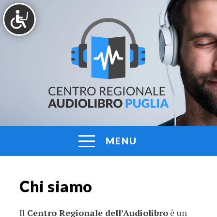
Vai
al
contenuto
AUDIOLIBRO
Centro
Regionale
PUGLIA
Audiolibro
Puglia
MENU
Chi siamo
Il
Centro Regionale dell’Audiolibro
è un