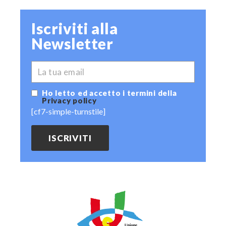
Iscriviti alla
Newsletter
*
EMAIL
Ho letto ed accetto i termini della
Privacy policy
[cf7-simple-turnstile]