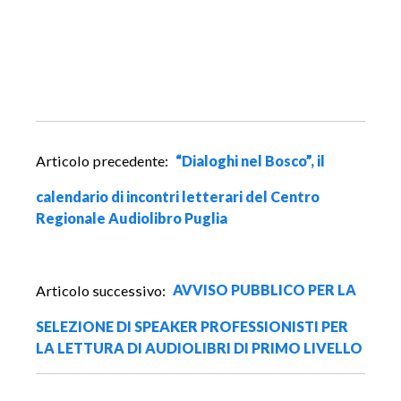
N
Articolo precedente:
“Dialoghi nel Bosco”, il
a
v
calendario di incontri letterari del Centro
i
Regionale Audiolibro Puglia
g
a
z
Articolo successivo:
AVVISO PUBBLICO PER LA
i
o
SELEZIONE DI SPEAKER PROFESSIONISTI PER
n
LA LETTURA DI AUDIOLIBRI DI PRIMO LIVELLO
e
a