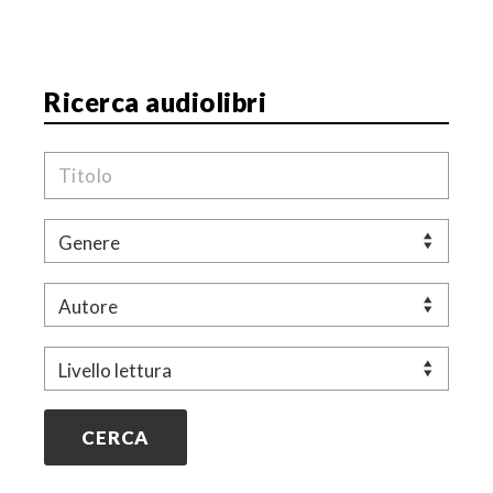
r
t
i
c
Ricerca audiolibri
o
l
Titolo
o
Genere
Autore
Livello