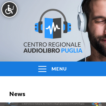
Vai
al
contenuto
AUDIOLIBRO
Centro
Regionale
PUGLIA
Audiolibro
Puglia
MENU
News