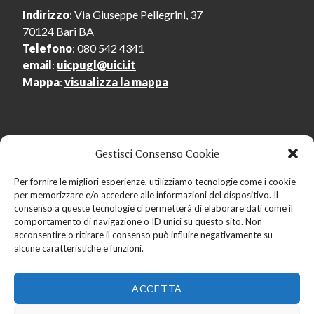
Indirizzo
: Via Giuseppe Pellegrini, 37
70124 Bari BA
Telefono
: 080 542 4341
email
:
uicpugl@uici.it
Mappa
:
visualizza la mappa
Gestisci Consenso Cookie
Menu Utente
Per fornire le migliori esperienze, utilizziamo tecnologie come i cookie
per memorizzare e/o accedere alle informazioni del dispositivo. Il
Accedi
consenso a queste tecnologie ci permetterà di elaborare dati come il
Registrati
comportamento di navigazione o ID unici su questo sito. Non
acconsentire o ritirare il consenso può influire negativamente su
alcune caratteristiche e funzioni.
ACCETTA
Copyright © 2019
Centro Regionale dell'Audiolibro
Pugliese
- Tutti i diritti riservati -
Privacy policy
-