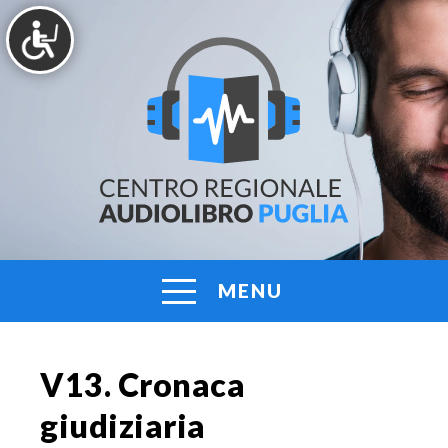
Vai
al
contenuto
AUDIOLIBRO
Centro
Regionale
PUGLIA
Audiolibro
Puglia
MENU
V13. Cronaca
giudiziaria