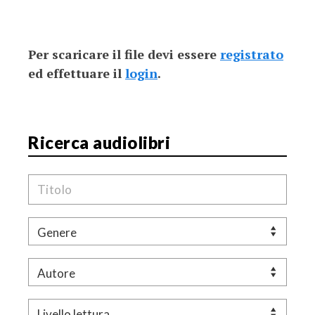
Per scaricare il file devi essere
registrato
ed effettuare il
login
.
Ricerca audiolibri
Titolo
Genere
Autore
Livello