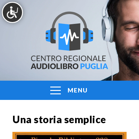
Vai
al
contenuto
AUDIOLIBRO
Centro
Regionale
PUGLIA
Audiolibro
Puglia
MENU
Una storia semplice