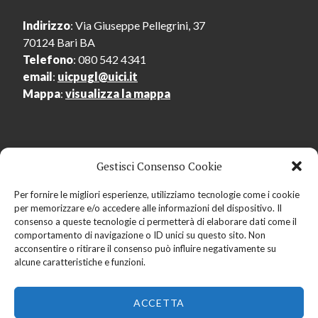
Indirizzo
: Via Giuseppe Pellegrini, 37
70124 Bari BA
Telefono
: 080 542 4341
email
:
uicpugl@uici.it
Mappa
:
visualizza la mappa
Gestisci Consenso Cookie
Menu Utente
Per fornire le migliori esperienze, utilizziamo tecnologie come i cookie
per memorizzare e/o accedere alle informazioni del dispositivo. Il
Accedi
consenso a queste tecnologie ci permetterà di elaborare dati come il
Registrati
comportamento di navigazione o ID unici su questo sito. Non
acconsentire o ritirare il consenso può influire negativamente su
alcune caratteristiche e funzioni.
ACCETTA
Copyright © 2019
Centro Regionale dell'Audiolibro