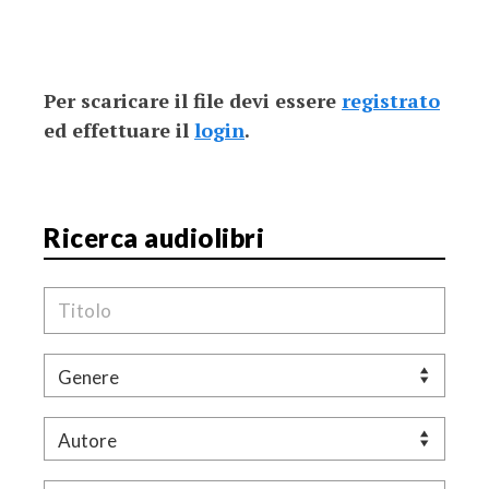
Per scaricare il file devi essere
registrato
ed effettuare il
login
.
Ricerca audiolibri
Titolo
Genere
Autore
Livello