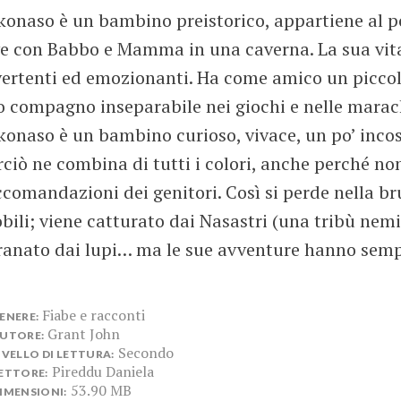
konaso è un bambino preistorico, appartiene al p
ve con Babbo e Mamma in una caverna. La sua vita
vertenti ed emozionanti. Ha come amico un picco
o compagno inseparabile nei giochi e nelle marac
konaso è un bambino curioso, vivace, un po’ incos
rciò ne combina di tutti i colori, anche perché n
ccomandazioni dei genitori. Così si perde nella br
bili; viene catturato dai Nasastri (una tribù nemic
ranato dai lupi… ma le sue avventure hanno sempr
Fiabe e racconti
ENERE:
Grant John
UTORE:
Secondo
IVELLO DI LETTURA:
Pireddu Daniela
ETTORE:
53.90 MB
IMENSIONI: