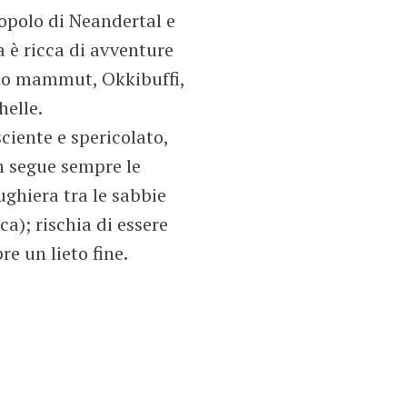
opolo di Neandertal e
 è ricca di avventure
lo mammut, Okkibuffi,
helle.
ciente e spericolato,
on segue sempre le
ughiera tra le sabbie
a); rischia di essere
e un lieto fine.