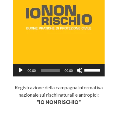
Audio
Usa
00:00
00:00
Player
i
tasti
Registrazione della campagna informativa
freccia
nazionale sui rischi naturali e antropici:
su/giù
"IO NON RISCHIO"
per
aumentare
o
diminuire
il