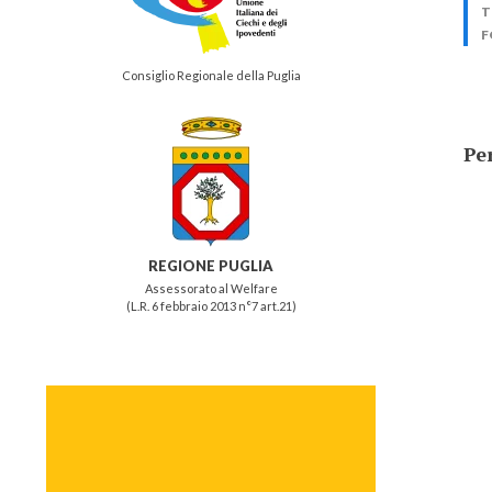
T
F
Consiglio Regionale della Puglia
Per
REGIONE PUGLIA
Assessorato al Welfare
(L.R. 6 febbraio 2013 n°7 art.21)