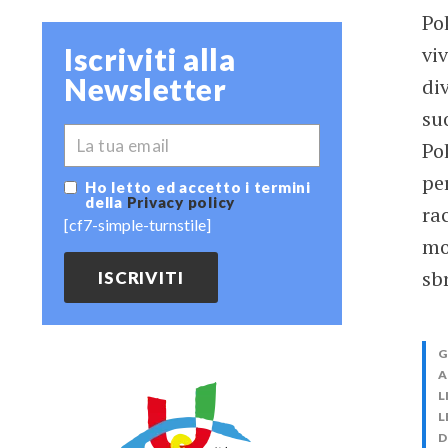
Po
Iscriviti alla
vi
Newsletter
di
su
*
EMAIL
Po
pe
Ho letto ed accetto i termini
della
Privacy policy
ra
[cf7-simple-turnstile]
mo
sb
G
A
L
L
D