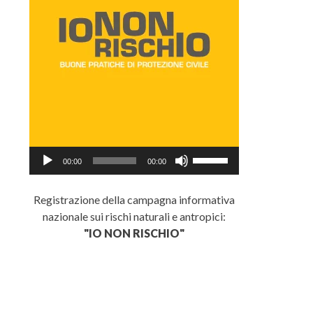
Audio
Usa
00:00
00:00
Player
i
tasti
Registrazione della campagna informativa
freccia
nazionale sui rischi naturali e antropici:
su/giù
"IO NON RISCHIO"
per
aumentare
o
diminuire
il