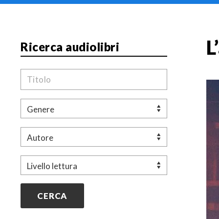
L
Ricerca audiolibri
Titolo
Genere
Autore
Livello