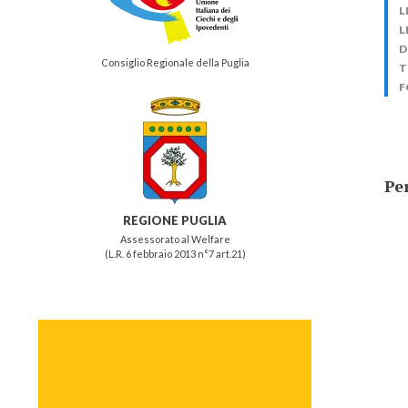
L
L
D
Consiglio Regionale della Puglia
T
F
Per
REGIONE PUGLIA
Assessorato al Welfare
(L.R. 6 febbraio 2013 n°7 art.21)