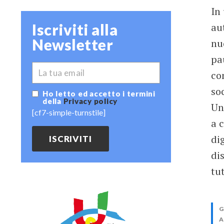
In
Iscriviti alla
au
Newsletter
nu
pa
*
EMAIL
co
so
Ho letto ed accetto i termini
della
Privacy policy
Un
[cf7-simple-turnstile]
a c
dig
di
tut
G
A