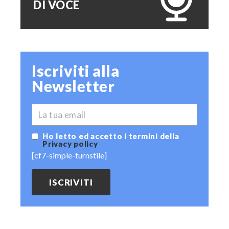
DI VOCE
Iscriviti alla
Newsletter
*
EMAIL
Ho letto ed accetto i termini della
Privacy policy
[cf7-simple-turnstile]