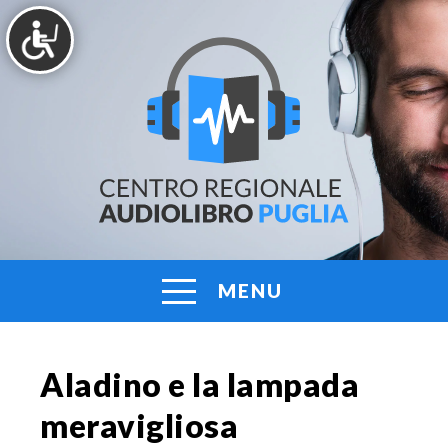
Vai
al
contenuto
AUDIOLIBRO
Centro
Regionale
PUGLIA
Audiolibro
Puglia
MENU
Aladino e la lampada
meravigliosa