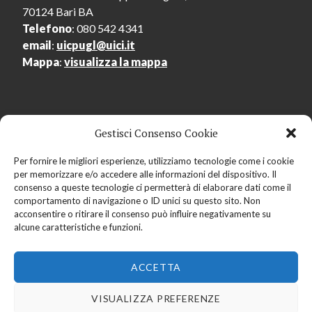
70124 Bari BA
Telefono
: 080 542 4341
email
:
uicpugl@uici.it
Mappa
:
visualizza la mappa
Gestisci Consenso Cookie
Menu Utente
Per fornire le migliori esperienze, utilizziamo tecnologie come i cookie
per memorizzare e/o accedere alle informazioni del dispositivo. Il
Accedi
consenso a queste tecnologie ci permetterà di elaborare dati come il
Registrati
comportamento di navigazione o ID unici su questo sito. Non
acconsentire o ritirare il consenso può influire negativamente su
alcune caratteristiche e funzioni.
ACCETTA
Copyright © 2019
Centro Regionale dell'Audiolibro
Pugliese
- Tutti i diritti riservati -
Privacy policy
-
VISUALIZZA PREFERENZE
Credits