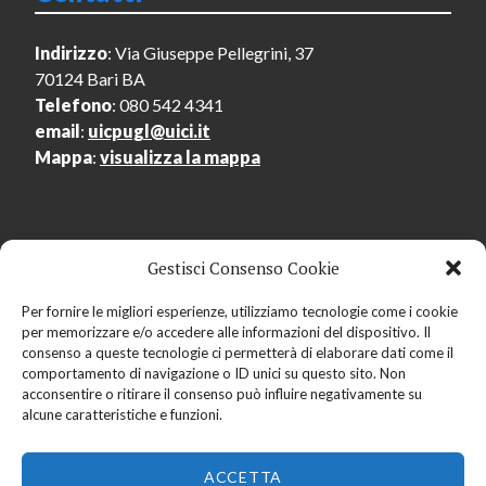
Indirizzo
: Via Giuseppe Pellegrini, 37
70124 Bari BA
Telefono
: 080 542 4341
email
:
uicpugl@uici.it
Mappa
:
visualizza la mappa
Gestisci Consenso Cookie
Menu Utente
Per fornire le migliori esperienze, utilizziamo tecnologie come i cookie
per memorizzare e/o accedere alle informazioni del dispositivo. Il
Accedi
consenso a queste tecnologie ci permetterà di elaborare dati come il
Registrati
comportamento di navigazione o ID unici su questo sito. Non
acconsentire o ritirare il consenso può influire negativamente su
alcune caratteristiche e funzioni.
ACCETTA