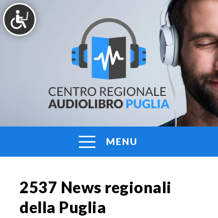
Vai
al
contenuto
AUDIOLIBRO
Centro
Regionale
PUGLIA
Audiolibro
Puglia
MENU
2537 News regionali
della Puglia