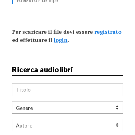
mp3
FORMATO FILE:
Per scaricare il file devi essere
registrato
ed effettuare il
login
.
Ricerca audiolibri
Titolo
Genere
Autore