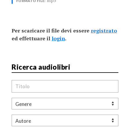
mp3
FORMATO FILE:
Per scaricare il file devi essere
registrato
ed effettuare il
login
.
Ricerca audiolibri
Titolo
Genere
Autore