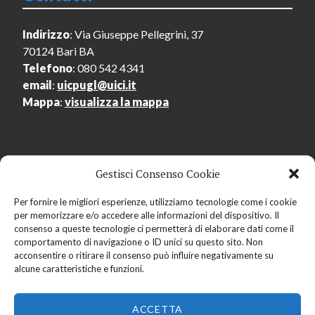
Indirizzo
: Via Giuseppe Pellegrini, 37
70124 Bari BA
Telefono
: 080 542 4341
email
:
uicpugl@uici.it
Mappa
:
visualizza la mappa
Gestisci Consenso Cookie
Menu Utente
Per fornire le migliori esperienze, utilizziamo tecnologie come i cookie
per memorizzare e/o accedere alle informazioni del dispositivo. Il
Accedi
consenso a queste tecnologie ci permetterà di elaborare dati come il
Registrati
comportamento di navigazione o ID unici su questo sito. Non
acconsentire o ritirare il consenso può influire negativamente su
alcune caratteristiche e funzioni.
ACCETTA