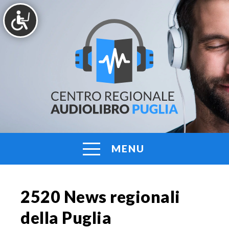
Vai
al
contenuto
AUDIOLIBRO
Centro
Regionale
PUGLIA
Audiolibro
Puglia
MENU
2520 News regionali
della Puglia