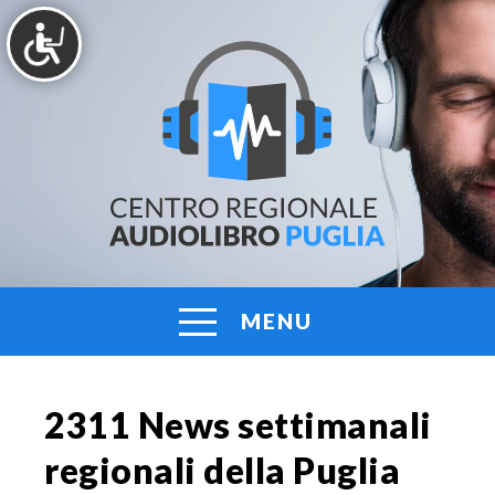
Vai
al
contenuto
AUDIOLIBRO
Centro
Regionale
PUGLIA
Audiolibro
Puglia
MENU
2311 News settimanali
regionali della Puglia