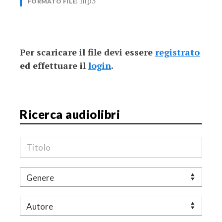
mp3
FORMATO FILE:
Per scaricare il file devi essere
registrato
ed effettuare il
login
.
Ricerca audiolibri
Titolo
Genere
Autore