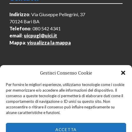
Indirizzo
: Via Giuseppe Pellegrini, 37
70124 Bari BA
Telefono
: 080 542 4341
email
:
uicpugl@uici.it
Mappa
:
visualizza la mappa
Gestisci Consenso Cookie
Menu Utente
Per fornire le migliori esperienze, utilizziamo tecnologie come i cookie
per memorizzare e/o accedere alle informazioni del dispositivo. Il
Accedi
consenso a queste tecnologie ci permetterà di elaborare dati come il
Registrati
comportamento di navigazione o ID unici su questo sito. Non
acconsentire o ritirare il consenso può influire negativamente su
alcune caratteristiche e funzioni.
ACCETTA