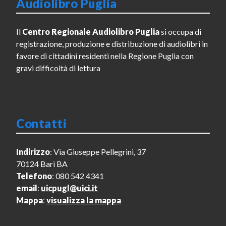
Audiolibro Puglia
Il
Centro Regionale Audiolibro Puglia
si occupa di
registrazione, produzione e distribuzione di audiolibri in
favore di cittadini residenti nella Regione Puglia con
gravi difficoltà di lettura
Contatti
Indirizzo
: Via Giuseppe Pellegrini, 37
70124 Bari BA
Telefono
: 080 542 4341
email
:
uicpugl@uici.it
Mappa
:
visualizza la mappa