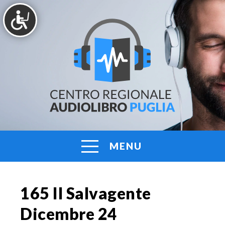
Vai
al
contenuto
AUDIOLIBRO
Centro
Regionale
PUGLIA
Audiolibro
Puglia
MENU
165 Il Salvagente
Dicembre 24