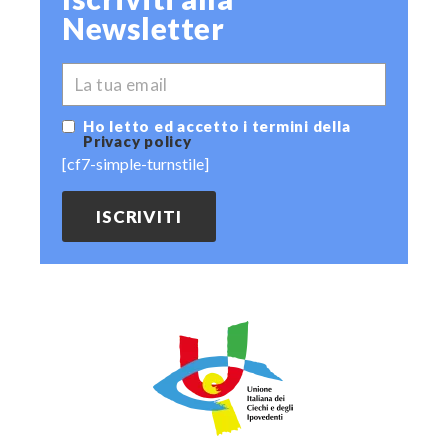
Newsletter
*
EMAIL
Ho letto ed accetto i termini della
Privacy policy
[cf7-simple-turnstile]