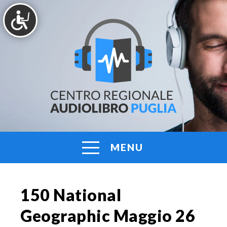
Vai
al
contenuto
AUDIOLIBRO
Centro
Regionale
PUGLIA
Audiolibro
Puglia
MENU
150 National
Geographic Maggio 26