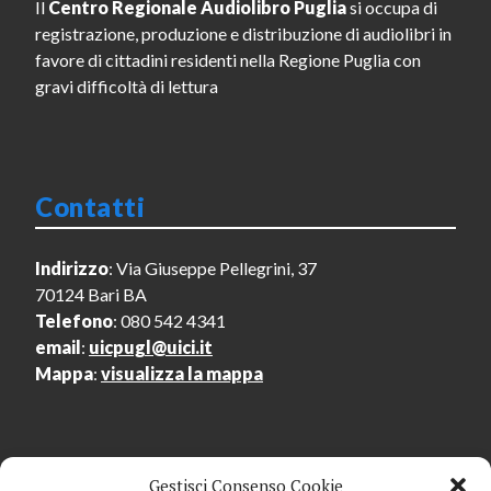
Il
Centro Regionale Audiolibro Puglia
si occupa di
registrazione, produzione e distribuzione di audiolibri in
favore di cittadini residenti nella Regione Puglia con
gravi difficoltà di lettura
Contatti
Indirizzo
: Via Giuseppe Pellegrini, 37
70124 Bari BA
Telefono
: 080 542 4341
email
:
uicpugl@uici.it
Mappa
:
visualizza la mappa
Gestisci Consenso Cookie