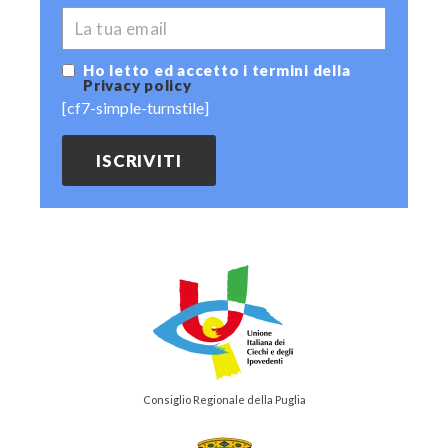
*
EMAIL
Ho letto ed accetto i termini della
Privacy policy
[cf7-simple-turnstile]
Consiglio Regionale della Puglia