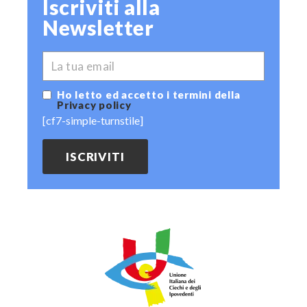
Iscriviti alla
Newsletter
*
EMAIL
Ho letto ed accetto i termini della
Privacy policy
[cf7-simple-turnstile]