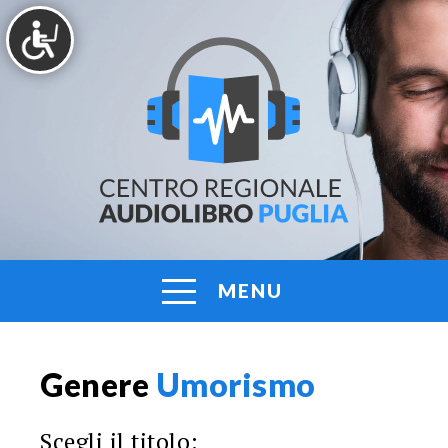
Vai
al
contenuto
AUDIOLIBRO
Centro
Regionale
PUGLIA
Audiolibro
Puglia
MENU
Genere
Umorismo
Scegli il titolo: