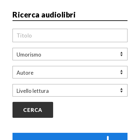
Ricerca audiolibri
Titolo
Genere
Autore
Livello