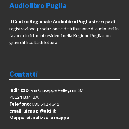
Audiolibro Puglia
Il
Centro Regionale Audiolibro Puglia
si occupa di
registrazione, produzione e distribuzione di audiolibri in
favore di cittadini residenti nella Regione Puglia con
gravi difficoltà di lettura
Contatti
Indirizzo
: Via Giuseppe Pellegrini, 37
70124 Bari BA
Telefono
: 080 542 4341
email
:
uicpugl@uici.it
Mappa
:
visualizza la mappa