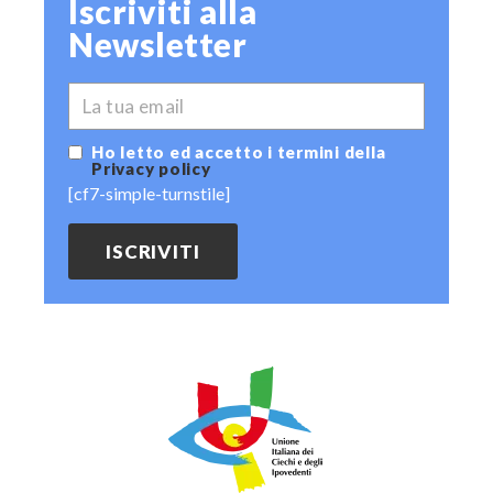
Iscriviti alla
Newsletter
*
EMAIL
Ho letto ed accetto i termini della
Privacy policy
[cf7-simple-turnstile]