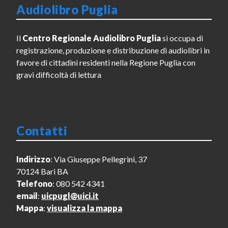
Audiolibro Puglia
Il
Centro Regionale Audiolibro Puglia
si occupa di
registrazione, produzione e distribuzione di audiolibri in
favore di cittadini residenti nella Regione Puglia con
gravi difficoltà di lettura
Contatti
Indirizzo
: Via Giuseppe Pellegrini, 37
70124 Bari BA
Telefono
: 080 542 4341
email
:
uicpugl@uici.it
Mappa
:
visualizza la mappa