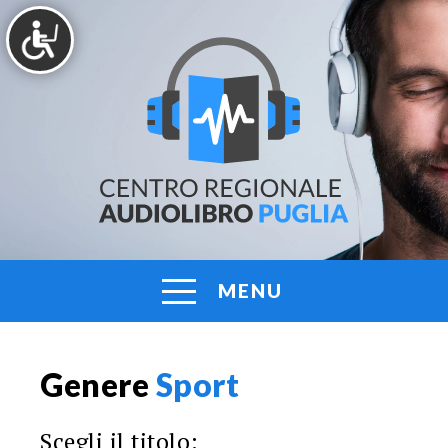
Vai
al
contenuto
AUDIOLIBRO
Centro
Regionale
PUGLIA
Audiolibro
Puglia
MENU
Genere
Sport
Scegli il titolo: