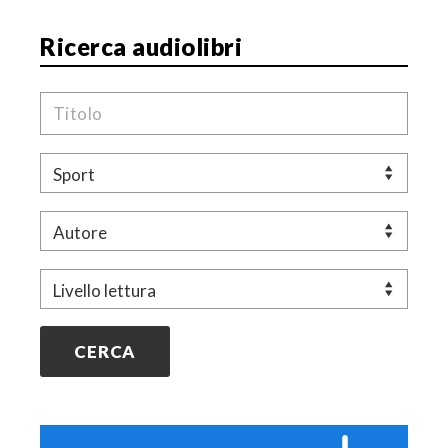
Ricerca audiolibri
Titolo
Genere
Autore
Livello