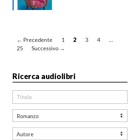
N
← Precedente
1
2
3
4
…
a
25
Successivo →
v
i
g
Ricerca audiolibri
a
z
Titolo
i
o
Genere
n
e
Autore
a