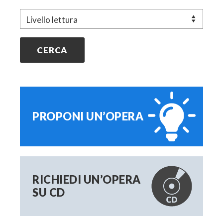
r
Livello
t
i
c
o
l
i
PROPONI UN’OPERA
RICHIEDI UN’OPERA
SU CD