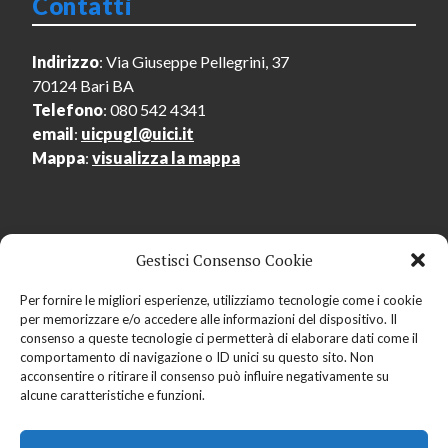
Contatti
Indirizzo
: Via Giuseppe Pellegrini, 37
70124 Bari BA
Telefono
: 080 542 4341
email
:
uicpugl@uici.it
Mappa
:
visualizza la mappa
Gestisci Consenso Cookie
Menu Utente
Per fornire le migliori esperienze, utilizziamo tecnologie come i cookie
per memorizzare e/o accedere alle informazioni del dispositivo. Il
Accedi
consenso a queste tecnologie ci permetterà di elaborare dati come il
Registrati
comportamento di navigazione o ID unici su questo sito. Non
acconsentire o ritirare il consenso può influire negativamente su
alcune caratteristiche e funzioni.