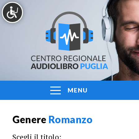
Vai
al
contenuto
AUDIOLIBRO
Centro
Regionale
PUGLIA
Audiolibro
Puglia
MENU
Genere
Romanzo
Scegli il titolo: