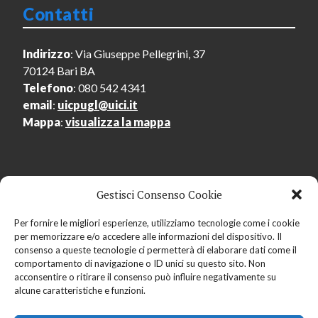
Contatti
Indirizzo
: Via Giuseppe Pellegrini, 37
70124 Bari BA
Telefono
: 080 542 4341
email
:
uicpugl@uici.it
Mappa
:
visualizza la mappa
Gestisci Consenso Cookie
Menu Utente
Per fornire le migliori esperienze, utilizziamo tecnologie come i cookie
per memorizzare e/o accedere alle informazioni del dispositivo. Il
Accedi
consenso a queste tecnologie ci permetterà di elaborare dati come il
Registrati
comportamento di navigazione o ID unici su questo sito. Non
acconsentire o ritirare il consenso può influire negativamente su
alcune caratteristiche e funzioni.