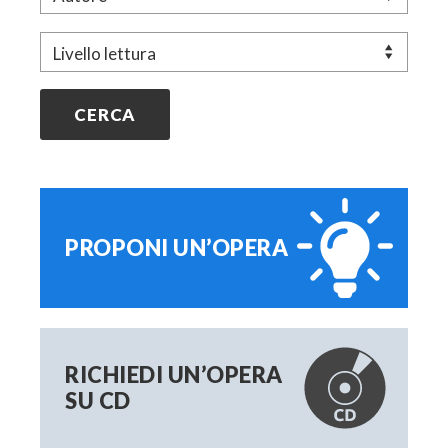
a
Livello
r
t
i
c
o
l
i
PROPONI UN’OPERA
RICHIEDI UN’OPERA
SU CD