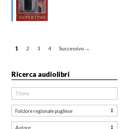
N
1
2
3
4
Successivo →
a
v
i
Ricerca audiolibri
g
a
Titolo
z
i
Genere
o
n
Autore
e