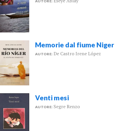
Eseye Ablay
AUTORE:
Memorie dal fiume Niger
De Castro Irene López
AUTORE:
Venti mesi
Segre Renzo
AUTORE: