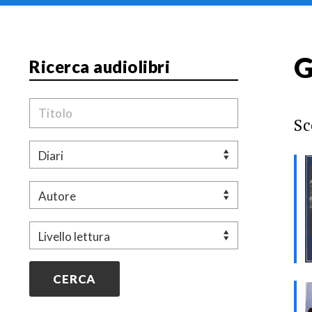
G
Ricerca audiolibri
Titolo
Sc
Genere
Autore
Livello