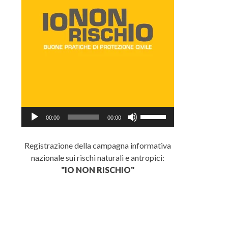
Audio
Usa
00:00
00:00
Player
i
tasti
Registrazione della campagna informativa
freccia
nazionale sui rischi naturali e antropici:
su/giù
"IO NON RISCHIO"
per
aumentare
o
diminuire
il