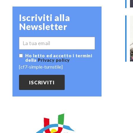
Iscriviti alla
Newsletter
*
EMAIL
Ho letto ed accetto i termini
della
Privacy policy
[cf7-simple-turnstile]