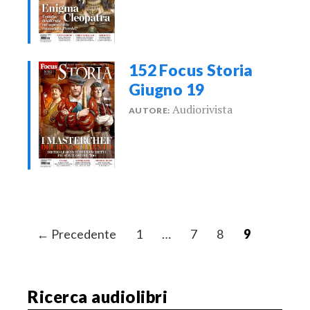
152 Focus Storia
Giugno 19
Audiorivista
AUTORE:
N
← Precedente
1
…
7
8
9
a
v
i
Ricerca audiolibri
g