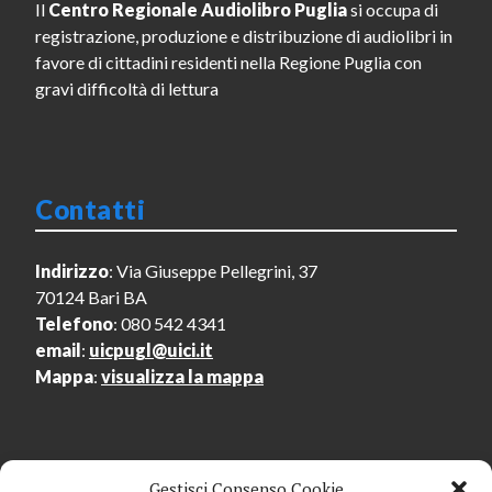
Il
Centro Regionale Audiolibro Puglia
si occupa di
registrazione, produzione e distribuzione di audiolibri in
favore di cittadini residenti nella Regione Puglia con
gravi difficoltà di lettura
Contatti
Indirizzo
: Via Giuseppe Pellegrini, 37
70124 Bari BA
Telefono
: 080 542 4341
email
:
uicpugl@uici.it
Mappa
:
visualizza la mappa
Gestisci Consenso Cookie